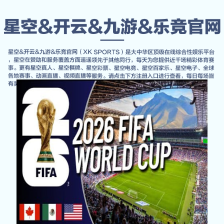
新闻播报
欧冠新球科技革命内置芯片
助力实时追踪射门数据分析
2026-05-29
随着科技的快速发展，足球运动也在不断迎来新的革命。
欧冠联赛作为欧洲足球的顶级赛事，其比赛用球也开始引
入先进技术，内置芯片便是其中之一。这项技术不仅提升